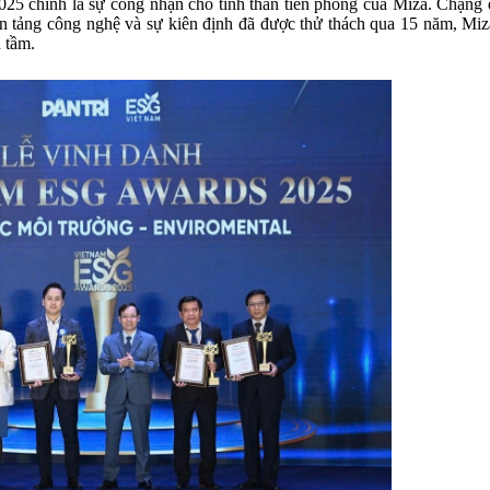
025 chính là sự công nhận cho tinh thần tiên phong của Miza. Chặng 
n tảng công nghệ và sự kiên định đã được thử thách qua 15 năm, Miza
 tầm.