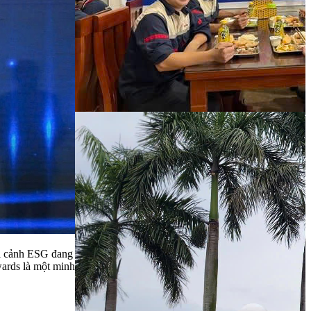
ối cảnh ESG đang
ards là một minh