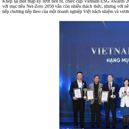
Khép lại một thập kỷ rưỡi bền bỉ, chiếc cúp Vietnam ESG Awards 2
với mục tiêu Net-Zero 2050 vẫn còn nhiều thách thức, nhưng với nề
tiếp chương tiếp theo của một doanh nghiệp Việt trách nhiệm và vươn