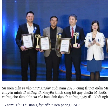
Sự kiện diễn ra vào những ngày cuối năm 2025, cũng là thời điểm M
chuyển mình từ những lời khuyến khích sang bộ quy chuẩn bắt buộc
chứng cho tầm nhìn xa của ban lãnh đạo từ những ngày đầu khởi ngh
15 năm: Từ "Tái sinh giấy" đến "Tiên phong ESG"