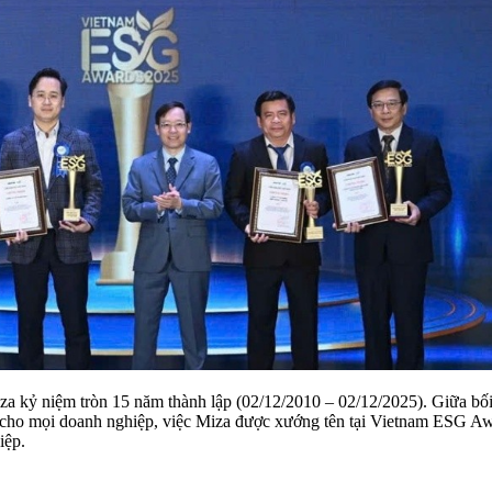
iza kỷ niệm tròn 15 năm thành lập (02/12/2010 – 02/12/2025). Giữa b
 cho mọi doanh nghiệp, việc Miza được xướng tên tại Vietnam ESG Aw
iệp.