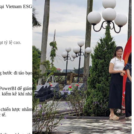
 tại Vietnam ESG
t tỷ lệ cao.
g bước đi táo bạo
u PowerBI để giám
à kiểm kê khí nhà
i chiến lược nhằm
 tế.