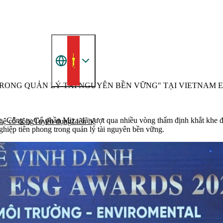
TRONG QUẢN LÝ TÀI NGUYÊN BỀN VỮNG" TẠI VIETNAM 
, Công ty Cổ phần Miza đã vượt qua nhiều vòng thẩm định khắt khe đ
hệ cổ đông
Tuyển dụng
Liên hệ
ệp tiên phong trong quản lý tài nguyên bền vững.