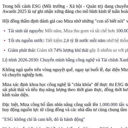
Trong bối cảnh ESG (Môi trường - Xã hội - Quản trị) đang chuyển
Awards 2025 là sự ghi nhận xứng đáng cho mô hình kinh tế tuần hoà
Hội đồng thẩm định đánh giá cao Miza nhờ những "con số biết nói" v
Tái sinh tài nguyên:
Mỗi năm, Miza thu gom và tái chế hơn
100.00
Tối ưu nguồn nước:
Tiết kiệm
2,6 tỷ lít nước mỗi năm
nhờ hệ thống
Giảm phát thải:
Giảm tới
74% lượng khí thải
gây ô nhiễm so với p
Lộ trình 2026-2030: Chuyển mình bằng công nghệ và Tài chính Xan
Không ngủ quên trên vòng nguyệt quế, ngay tại buổi lễ, đại diện Miz
và chuyên nghiệp hơn.
Miza xác định khoa học công nghệ là "chìa khóa" để thực thi ESG th
sát phát thải và tiêu thụ năng lượng theo thời gian thực, đồng thời
kính toàn diện.
Đặc biệt, Miza công bố tầm nhìn nâng công suất lên
1.000.000 tấn 
huy động nguồn lực từ cộng đồng và các nhà đầu tư cùng chung tầm nh
"ESG không chỉ là cam kết, đó là hành động"