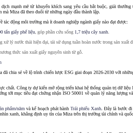
 dịch mạnh mẽ từ khuyến khích sang yêu cầu bắt buộc, giải thưởng
n mà Miza đã theo đuổi từ những ngày đầu thành lập.
ề tác động môi trường mà ít doanh nghiệp ngành giấy nào đạt được:
0 tấn giấy phế liệu
, góp phần cứu sống
1,7 triệu cây xanh
.
 xử lý nước thải hiện đại, tái sử dụng tuần hoàn nước trong sản xuất đạ
hương thức sản xuất giấy nguyên sinh từ gỗ.
h
a đã chia sẻ về lộ trình chiến lược ESG giai đoạn 2026-2030 với nhữn
ực chất. Công ty dự kiến mở rộng triển khai hệ thống quản trị dữ liệ
 hướng tới mục tiêu đạt chứng nhận ISO 50001 về quản lý năng lượng v
sản phẩm/năm
và kế hoạch phát hành
Trái phiếu Xanh
. Đây là bước đ
ìn xanh, khẳng định uy tín của Miza trên thị trường tài chính và quốc